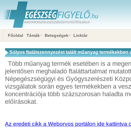
Főoldal
Témák
Betegségek
Linktár
Súlyos ftalátszennyezést talált műanyag termékekbe
Több műanyag termék esetében is a megeng
jelentősen meghaladó ftaláttartalmat mutatot
Népegészségügyi és Gyógyszerészeti Közp
vizsgálatok során egyes termékekben a vesz
koncentrációja több százszorosan haladta m
előírásokat.
Az eredeti cikk a Weborvos portálon ide kattintva 