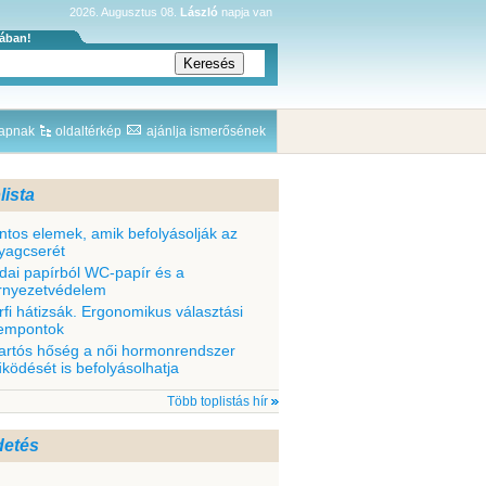
2026. Augusztus 08.
László
napja van
sában!
lapnak
oldaltérkép
ajánlja ismerősének
lista
ntos elemek, amik befolyásolják az
yagcserét
odai papírból WC-papír és a
rnyezetvédelem
rfi hátizsák. Ergonomikus választási
empontok
tartós hőség a női hormonrendszer
ködését is befolyásolhatja
Több toplistás hír
detés