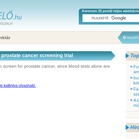
Keressen 25 portál teljes adatbázi
nktár
kezdő
 prostate cancer screening trial
Top
to screen for prostate cancer, since blood tests alone are
Fo
an
Ir
kö
e kattintva olvasható.
Fé
sz
A 
mű
Hir