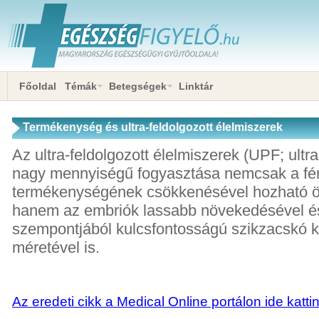
Főoldal
Témák
Betegségek
Linktár
Termékenység és ultra-feldolgozott élelmiszerek
Az ultra-feldolgozott élelmiszerek (UPF; ultr
nagy mennyiségű fogyasztása nemcsak a fér
termékenységének csökkenésével hozható 
hanem az embriók lassabb növekedésével és
szempontjából kulcsfontosságú szikzacskó k
méretével is.
Az eredeti cikk a Medical Online portálon ide katti