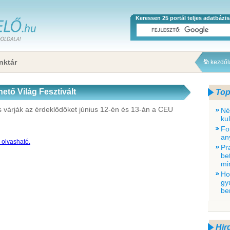
Keressen 25 portál teljes adatbázi
nktár
kezdő
ető Világ Fesztivált
Top
 is várják az érdeklődőket június 12-én és 13-án a CEU
Né
ku
Fo
an
a olvasható.
Pr
be
mi
Ho
gy
be
Hir