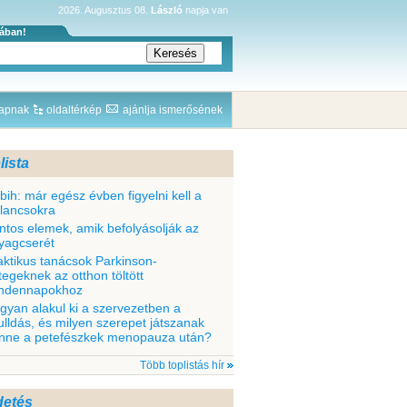
2026. Augusztus 08.
László
napja van
sában!
lapnak
oldaltérkép
ajánlja ismerősének
lista
bih: már egész évben figyelni kell a
llancsokra
ntos elemek, amik befolyásolják az
yagcserét
aktikus tanácsok Parkinson-
tegeknek az otthon töltött
ndennapokhoz
gyan alakul ki a szervezetben a
ulldás, és milyen szerepet játszanak
nne a petefészkek menopauza után?
Több toplistás hír
detés