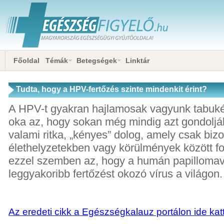
Főoldal
Témák
Betegségek
Linktár
Tudta, hogy a HPV-fertőzés szinte mindenkit érint?
A HPV-t gyakran hajlamosak vagyunk tabuké
oka az, hogy sokan még mindig azt gondoljá
valami ritka, „kényes” dolog, amely csak biz
élethelyzetekben vagy körülmények között fo
ezzel szemben az, hogy a humán papillomav
leggyakoribb fertőzést okozó vírus a világon.
Az eredeti cikk a Egészségkalauz portálon ide katt