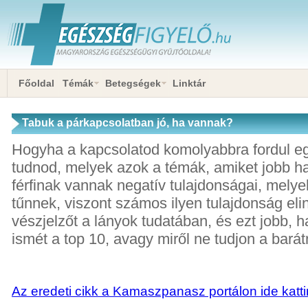
Főoldal
Témák
Betegségek
Linktár
Tabuk a párkapcsolatban jó, ha vannak?
Hogyha a kapcsolatod komolyabbra fordul eg
tudnod, melyek azok a témák, amiket jobb ha
férfinak vannak negatív tulajdonságai, mely
tűnnek, viszont számos ilyen tulajdonság elin
vészjelzőt a lányok tudatában, és ezt jobb, ha
ismét a top 10, avagy miről ne tudjon a bará
Az eredeti cikk a Kamaszpanasz portálon ide katti