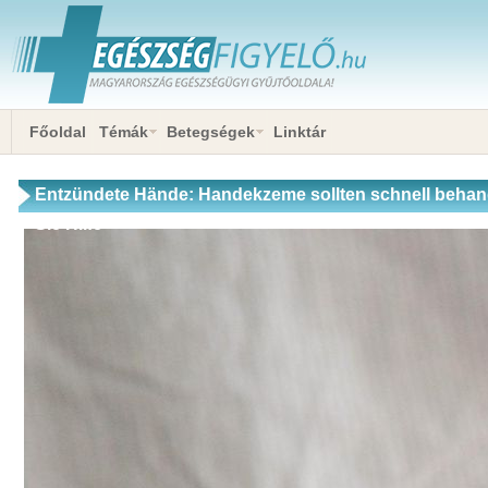
Főoldal
Témák
Betegségek
Linktár
Entzündete Hände: Handekzeme sollten schnell behand
Sie Hilfe