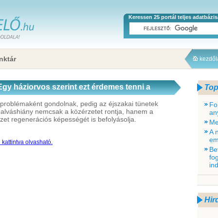
Keressen 25 portál teljes adatbázi
nktár
kezdő
Egy háziorvos szerint ezt érdemes tenni a
Top
 problémaként gondolnak, pedig az éjszakai tünetek
Fo
z alváshiány nemcsak a közérzetet rontja, hanem a
an
zet regenerációs képességét is befolyásolja.
Me
A 
em
kattintva olvasható.
Be
fo
in
Hir