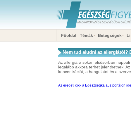
Főoldal
Témák
Betegségek
Li
Nem tud aludni az allergiától? 
párnájával lefekvés előtt
Az allergiára sokan elsősorban nappali
legalább akkora terhet jelenthetnek. A
koncentrációt, a hangulatot és a szerve
Az eredeti cikk a Egészségkalauz portálon ide 