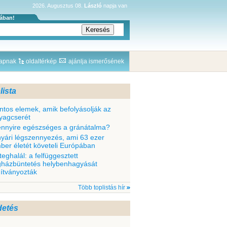
2026. Augusztus 08.
László
napja van
sában!
lapnak
oldaltérkép
ajánlja ismerősének
lista
ntos elemek, amik befolyásolják az
yagcserét
nnyire egészséges a gránátalma?
nyári légszennyezés, ami 63 ezer
ber életét követeli Európában
teghalál: a felfüggesztett
gházbüntetés helybenhagyását
dítványozták
Több toplistás hír
detés