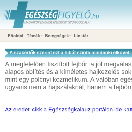
Főoldal
Témák
Betegségek
Linktár
A szakértők szerint ezt a hibát szinte mindenki elkövet
Ön is?
A megfelelően tisztított fejbőr, a jól megvála
alapos öblítés és a kíméletes hajkezelés sok
mint egy polcnyi kozmetikum. A valóban egé
ugyanis nem a hajszálaknál, hanem a fejbőrn
Az eredeti cikk a Egészségkalauz portálon ide katt