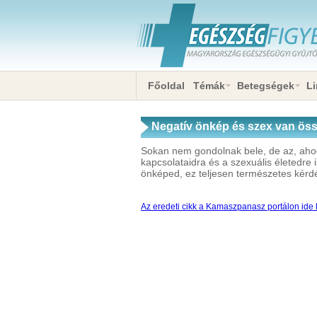
Főoldal
Témák
Betegségek
Li
Negatív önkép és szex van ös
Sokan nem gondolnak bele, de az, aho
kapcsolataidra és a szexuális életedre
önképed, ez teljesen természetes kérd
Az eredeti cikk a Kamaszpanasz portálon ide k