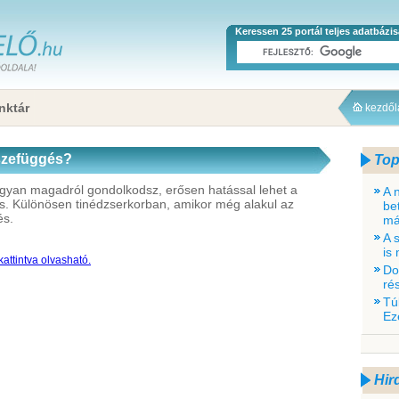
Keressen 25 portál teljes adatbázi
nktár
kezdő
szefüggés?
Top
gyan magadról gondolkodsz, erősen hatással lehet a
A 
 is. Különösen tinédzserkorban, amikor még alakul az
be
és.
má
A 
is
attintva olvasható.
Do
rés
Tú
Ez
Hir