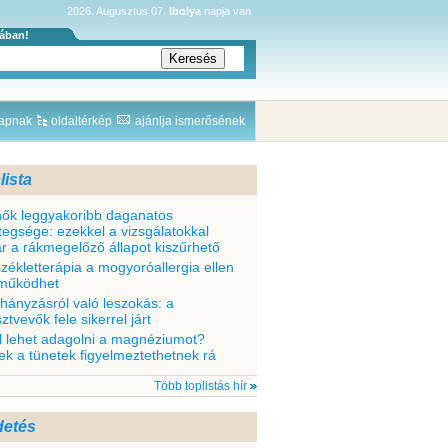
2026. Augusztus 07.
Ibolya
napja van
sában!
lapnak
oldaltérkép
ajánlja ismerősének
lista
nők leggyakoribb daganatos
tegsége: ezekkel a vizsgálatokkal
r a rákmegelőző állapot kiszűrhető
székletterápia a mogyoróallergia ellen
 működhet
hányzásról való leszokás: a
ztvevők fele sikerrel járt
l lehet adagolni a magnéziumot?
ek a tünetek figyelmeztethetnek rá
Több toplistás hír
detés