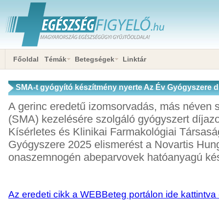
Főoldal
Témák
Betegségek
Linktár
SMA-t gyógyító készítmény nyerte Az Év Gyógyszere dí
A gerinc eredetű izomsorvadás, más néven sp
(SMA) kezelésére szolgáló gyógyszert díjaz
Kísérletes és Klinikai Farmakológiai Társasá
Gyógyszere 2025 elismerést a Novartis Hung
onaszemnogén abeparvovek hatóanyagú kés
Az eredeti cikk a WEBBeteg portálon ide kattintva