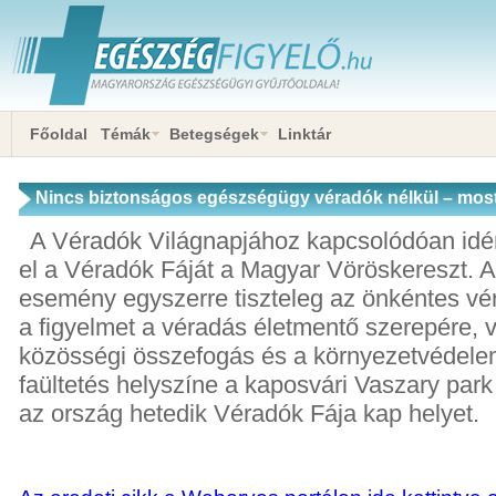
Főoldal
Témák
Betegségek
Linktár
Nincs biztonságos egészségügy véradók nélkül – most
A Véradók Világnapjához kapcsolódóan idén
el a Véradók Fáját a Magyar Vöröskereszt. A 
esemény egyszerre tiszteleg az önkéntes véra
a figyelmet a véradás életmentő szerepére, 
közösségi összefogás és a környezetvédele
faültetés helyszíne a kaposvári Vaszary park
az ország hetedik Véradók Fája kap helyet.