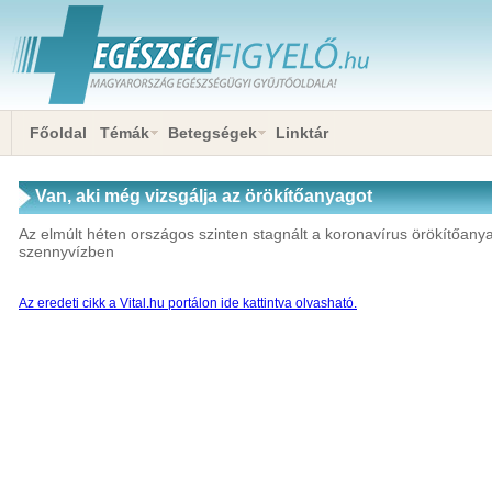
Főoldal
Témák
Betegségek
Linktár
Van, aki még vizsgálja az örökítőanyagot
Az elmúlt héten országos szinten stagnált a koronavírus örökítőany
szennyvízben
Az eredeti cikk a Vital.hu portálon ide kattintva olvasható.