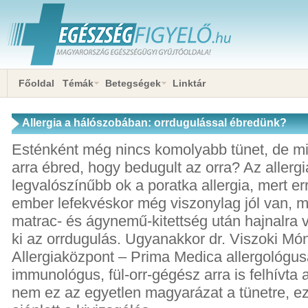
Főoldal
Témák
Betegségek
Linktár
Allergia a hálószobában: orrdugulással ébredünk?
Esténként még nincs komolyabb tünet, de m
arra ébred, hogy bedugult az orra? Az allergi
legvalószínűbb ok a poratka allergia, mert er
ember lefekvéskor még viszonylag jól van, m
matrac- és ágynemű-kitettség után hajnalra v
ki az orrdugulás. Ugyanakkor dr. Viszoki Món
Allergiaközpont – Prima Medica allergológusa
immunológus, fül-orr-gégész arra is felhívta 
nem ez az egyetlen magyarázat a tünetre, 