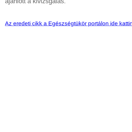
ajánlott a kivizsgálás.
Az eredeti cikk a Egészségtükör portálon ide katti