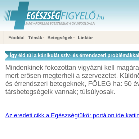
Főoldal
Témák
Betegségek
Linktár
Így éld túl a kánikulát szív- és érrendszeri problémákka
Mindenkinek fokozottan vigyázni kell magára
mert erősen megterheli a szervezetet. Külön
és érrendszeri betegeknek, FŐLEG ha: 50 év 
társbetegségeik vannak; túlsúlyosak.
Az eredeti cikk a Egészségtükör portálon ide katti