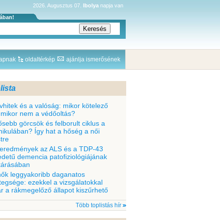
2026. Augusztus 07.
Ibolya
napja van
sában!
lapnak
oldaltérkép
ajánlja ismerősének
lista
vhitek és a valóság: mikor kötelező
 mikor nem a védőoltás?
ősebb görcsök és felborult ciklus a
nikulában? Így hat a hőség a női
tre
 eredmények az ALS és a TDP-43
edetű demencia patofiziológiájának
ltárásában
nők leggyakoribb daganatos
tegsége: ezekkel a vizsgálatokkal
r a rákmegelőző állapot kiszűrhető
Több toplistás hír