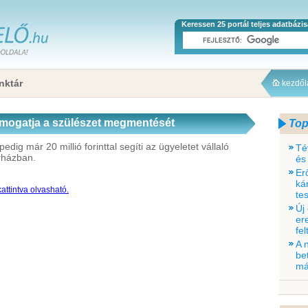
Keressen 25 portál teljes adatbázi
nktár
kezdő
támogatja a szülészet megmentését
Top
dig már 20 millió forinttal segíti az ügyeletet vállaló
Té
rházban.
és
Er
ká
attintva olvasható.
tes
Új
er
fe
A 
be
má