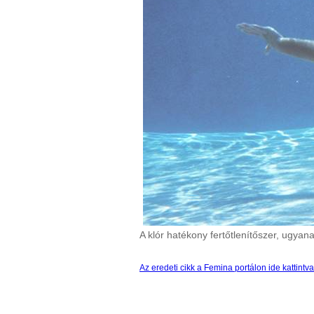
A klór hatékony fertőtlenítőszer, ugyan
Az eredeti cikk a Femina portálon ide kattintv