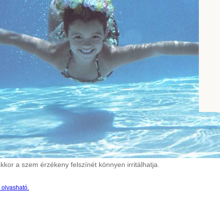
akkor a szem érzékeny felszínét könnyen irritálhatja.
a olvasható.