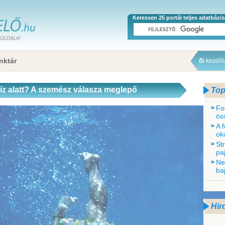
Keressen 25 portál teljes adatbázi
nktár
kezdő
víz alatt? A szemész válasza meglepő
Top
Fo
ös
A 
ok
St
pa
Ne
ba
Hir