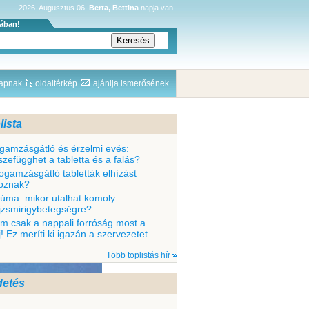
2026. Augusztus 06.
Berta, Bettina
napja van
sában!
lapnak
oldaltérkép
ajánlja ismerősének
lista
gamzásgátló és érzelmi evés:
szefügghet a tabletta és a falás?
fogamzásgátló tabletták elhízást
oznak?
rúma: mikor utalhat komoly
jzsmirigybetegségre?
m csak a nappali forróság most a
j! Ez meríti ki igazán a szervezetet
Több toplistás hír
detés