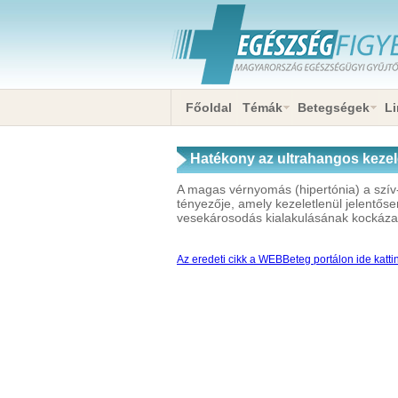
Főoldal
Témák
Betegségek
Li
Hatékony az ultrahangos kez
A magas vérnyomás (hipertónia) a szív
tényezője, amely kezeletlenül jelentősen
vesekárosodás kialakulásának kockázat
Az eredeti cikk a WEBBeteg portálon ide katti