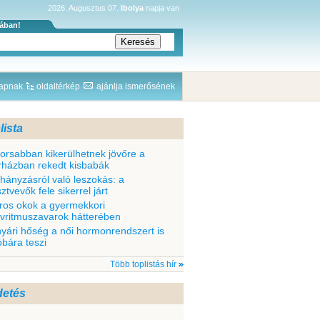
2026. Augusztus 07.
Ibolya
napja van
sában!
lapnak
oldaltérkép
ajánlja ismerősének
lista
orsabban kikerülhetnek jövőre a
rházban rekedt kisbabák
hányzásról való leszokás: a
ztvevők fele sikerrel járt
ros okok a gyermekkori
ívritmuszavarok hátterében
nyári hőség a női hormonrendszert is
óbára teszi
Több toplistás hír
detés