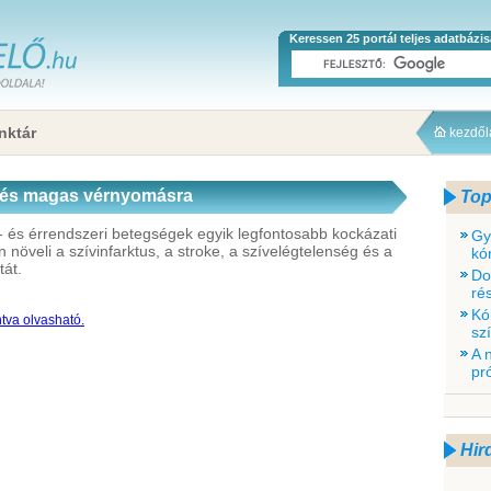
Keressen 25 portál teljes adatbázi
nktár
kezdő
elés magas vérnyomásra
Top
- és érrendszeri betegségek egyik legfontosabb kockázati
Gy
 növeli a szívinfarktus, a stroke, a szívelégtelenség és a
kó
át.
Do
rés
Kó
ntva olvasható.
sz
A 
pr
Hir