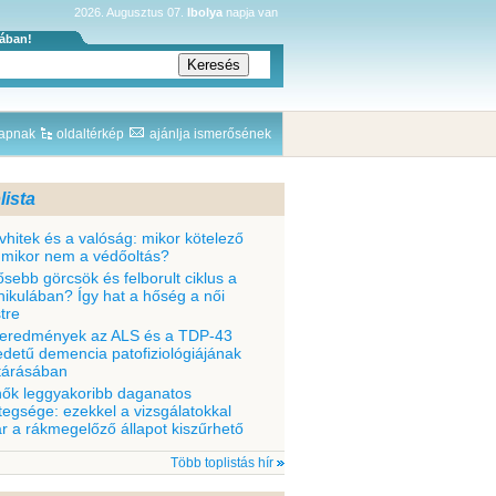
2026. Augusztus 07.
Ibolya
napja van
sában!
lapnak
oldaltérkép
ajánlja ismerősének
lista
vhitek és a valóság: mikor kötelező
 mikor nem a védőoltás?
ősebb görcsök és felborult ciklus a
nikulában? Így hat a hőség a női
tre
 eredmények az ALS és a TDP-43
edetű demencia patofiziológiájának
ltárásában
nők leggyakoribb daganatos
tegsége: ezekkel a vizsgálatokkal
r a rákmegelőző állapot kiszűrhető
Több toplistás hír