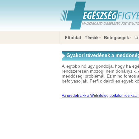
Főoldal
Témák
Betegségek
Li
Gyakori tévedések a meddősé
A legtöbb nő úgy gondolja, hogy ha egé
rendszeresen mozog, nem dohányzik, e
meddőségi problémái. Ez mind fontos 
befolyásolják. Férfi oldalról és egyéb 
Az eredeti cikk a WEBBeteg portálon ide katti