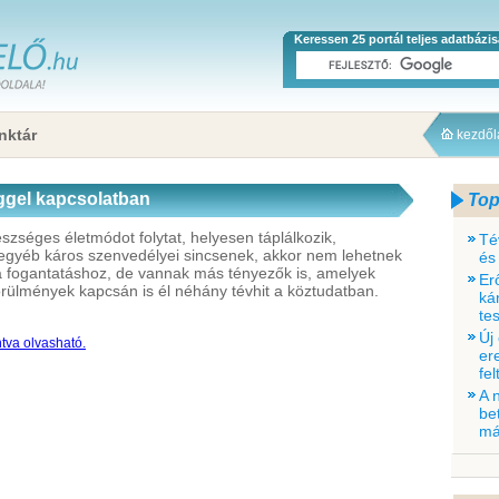
Keressen 25 portál teljes adatbázi
nktár
kezdő
ggel kapcsolatban
Top
szséges életmódot folytat, helyesen táplálkozik,
Té
gyéb káros szenvedélyei sincsenek, akkor nem lehetnek
és
a fogantatáshoz, de vannak más tényezők is, amelyek
Er
körülmények kapcsán is él néhány tévhit a köztudatban.
ká
tes
Új
ntva olvasható.
er
fe
A 
be
má