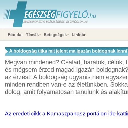
Főoldal
Témák
Betegségek
Linktár
A boldogság titka mit jelent ma igazán boldognak lenni
Megvan mindened? Család, barátok, célok, t
és mégsem érzed magad igazán boldognak? 
az érzést. A boldogság ugyanis nem egyszerű
minden rendben van-e az életünkben. Sokkal
dolog, amit folyamatosan tanulunk és alakítu
Az eredeti cikk a Kamaszpanasz portálon ide katti