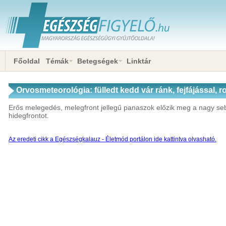
Főoldal
Témák
Betegségek
Linktár
Orvosmeteorológia: fülledt kedd vár ránk, fejfájással, r
Erős melegedés, melegfront jellegű panaszok előzik meg a nagy se
hidegfrontot.
Az eredeti cikk a Egészségkalauz - Életmód portálon ide kattintva olvasható.