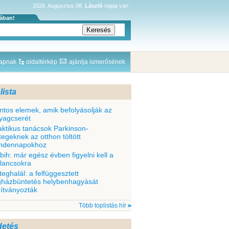
2026. Augusztus 08.
László
napja van
sában!
lapnak
oldaltérkép
ajánlja ismerősének
lista
ntos elemek, amik befolyásolják az
yagcserét
aktikus tanácsok Parkinson-
tegeknek az otthon töltött
ndennapokhoz
bih: már egész évben figyelni kell a
llancsokra
teghalál: a felfüggesztett
gházbüntetés helybenhagyását
dítványozták
Több toplistás hír
detés