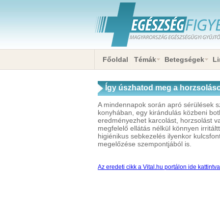
Főoldal
Témák
Betegségek
Li
Így úszhatod meg a horzsolások
A mindennapok során apró sérülések sz
konyhában, egy kirándulás közbeni botl
eredményezhet karcolást, horzsolást v
megfelelő ellátás nélkül könnyen irritá
higiénikus sebkezelés ilyenkor kulcsf
megelőzése szempontjából is.
Az eredeti cikk a Vital.hu portálon ide kattintv