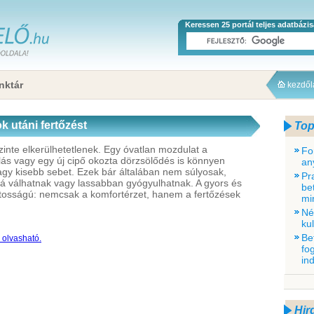
Keressen 25 portál teljes adatbázi
nktár
kezdő
 utáni fertőzést
Top
inte elkerülhetetlenek. Egy óvatlan mozdulat a
Fo
ás vagy egy új cipő okozta dörzsölődés is könnyen
an
agy kisebb sebet. Ezek bár általában nem súlyosak,
Pr
lttá válhatnak vagy lassabban gyógyulhatnak. A gyors és
be
ontosságú: nemcsak a komfortérzet, hanem a fertőzések
mi
Né
ku
Be
a olvasható.
fo
in
Hir