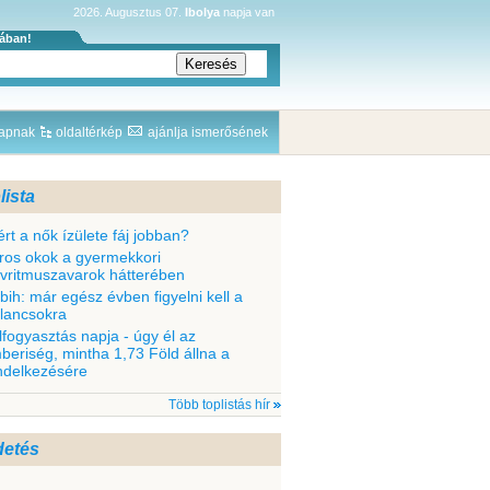
2026. Augusztus 07.
Ibolya
napja van
sában!
lapnak
oldaltérkép
ajánlja ismerősének
lista
ért a nők ízülete fáj jobban?
ros okok a gyermekkori
ívritmuszavarok hátterében
bih: már egész évben figyelni kell a
llancsokra
lfogyasztás napja - úgy él az
beriség, mintha 1,73 Föld állna a
ndelkezésére
Több toplistás hír
detés