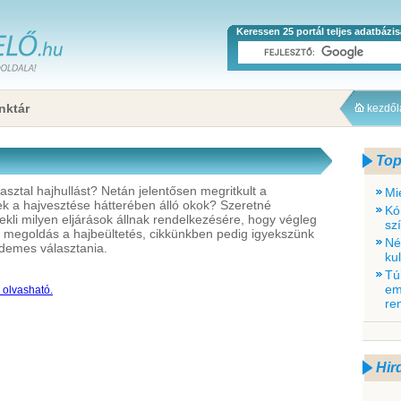
Keressen 25 portál teljes adatbázi
nktár
kezdő
Top
sztal hajhullást? Netán jelentősen megritkult a
Mi
ek a hajvesztése hátterében álló okok? Szeretné
Kó
dekli milyen eljárások állnak rendelkezésére, hogy végleg
sz
 megoldás a hajbeültetés, cikkünkben pedig igyekszünk
Né
rdemes választania.
ku
Tú
em
a olvasható.
re
Hir