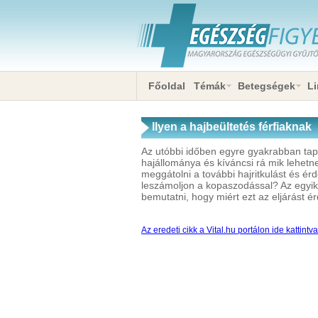
Főoldal
Témák
Betegségek
Li
Ilyen a hajbeültetés férfiaknak
Az utóbbi időben egyre gyakrabban tapa
hajállománya és kíváncsi rá mik lehetn
meggátolni a további hajritkulást és ér
leszámoljon a kopaszodással? Az egyik
bemutatni, hogy miért ezt az eljárást é
Az eredeti cikk a Vital.hu portálon ide kattintv