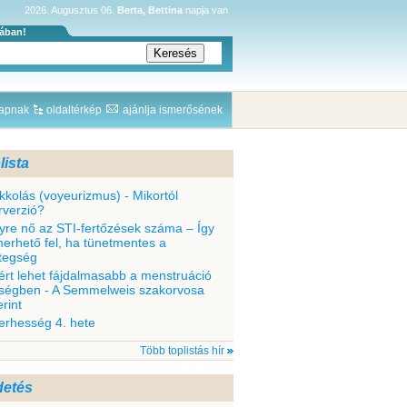
2026. Augusztus 06.
Berta, Bettina
napja van
sában!
lapnak
oldaltérkép
ajánlja ismerősének
lista
kkolás (voyeurizmus) - Mikortól
rverzió?
yre nő az STI-fertőzések száma – Így
merhető fel, ha tünetmentes a
tegség
ért lehet fájdalmasabb a menstruáció
ségben - A Semmelweis szakorvosa
rint
terhesség 4. hete
Több toplistás hír
detés