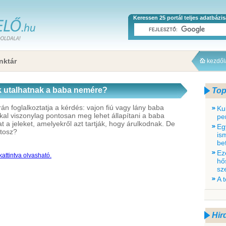
Keressen 25 portál teljes adatbázi
nktár
kezdő
ek utalhatnak a baba nemére?
Top
n foglalkoztatja a kérdés: vajon fiú vagy lány baba
Ku
kal viszonylag pontosan meg lehet állapítani a baba
pe
 a jeleket, amelyekről azt tartják, hogy árulkodnak. De
Eg
ítosz?
is
be
Ez
attintva olvasható.
hő
sze
A 
Hir