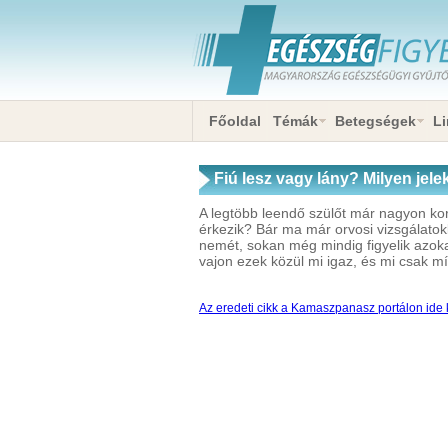
Főoldal
Témák
Betegségek
Li
Fiú lesz vagy lány? Milyen jel
A legtöbb leendő szülőt már nagyon korá
érkezik? Bár ma már orvosi vizsgálatok
nemét, sokan még mindig figyelik azokat
vajon ezek közül mi igaz, és mi csak m
Az eredeti cikk a Kamaszpanasz portálon ide k