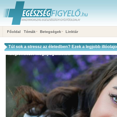
Főoldal
Témák
Betegségek
Linktár
Túl sok a stressz az életedben? Ezek a legjobb illóolajok
idegrendszer megnyugtatására