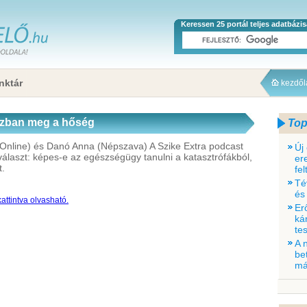
Keressen 25 portál teljes adatbázi
nktár
kezdő
házban meg a hőség
Top
 Online) és Danó Anna (Népszava) A Szike Extra podcast
Új
választ: képes-e az egészségügy tanulni a katasztrófákból,
er
t.
fe
Té
és
attintva olvasható.
Er
ká
tes
A 
be
má