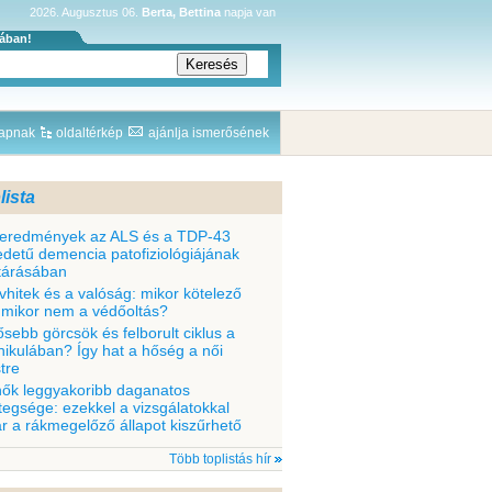
2026. Augusztus 06.
Berta, Bettina
napja van
sában!
lapnak
oldaltérkép
ajánlja ismerősének
lista
 eredmények az ALS és a TDP-43
edetű demencia patofiziológiájának
ltárásában
vhitek és a valóság: mikor kötelező
 mikor nem a védőoltás?
ősebb görcsök és felborult ciklus a
nikulában? Így hat a hőség a női
tre
nők leggyakoribb daganatos
tegsége: ezekkel a vizsgálatokkal
r a rákmegelőző állapot kiszűrhető
Több toplistás hír