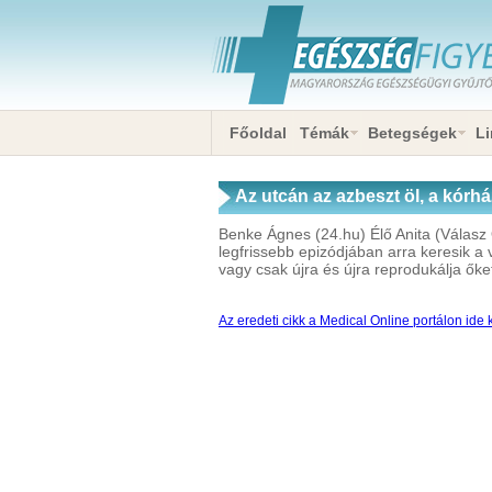
Főoldal
Témák
Betegségek
Li
Az utcán az azbeszt öl, a kór
Benke Ágnes (24.hu) Élő Anita (Válasz
legfrissebb epizódjában arra keresik a 
vagy csak újra és újra reprodukálja őke
Az eredeti cikk a Medical Online portálon ide k