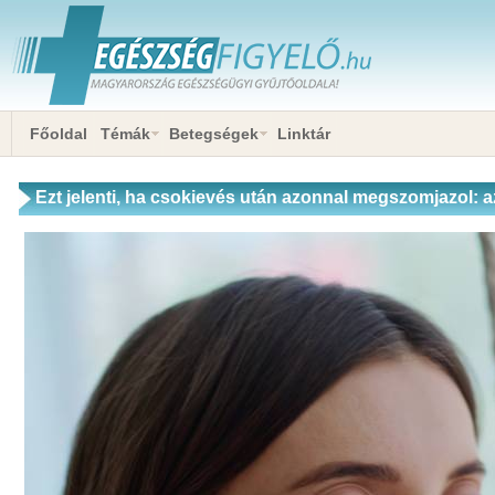
Főoldal
Témák
Betegségek
Linktár
Ezt jelenti, ha csokievés után azonnal megszomjazol: a