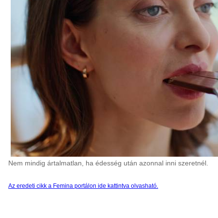
Nem mindig ártalmatlan, ha édesség után azonnal inni szeretnél.
Az eredeti cikk a Femina portálon ide kattintva olvasható.