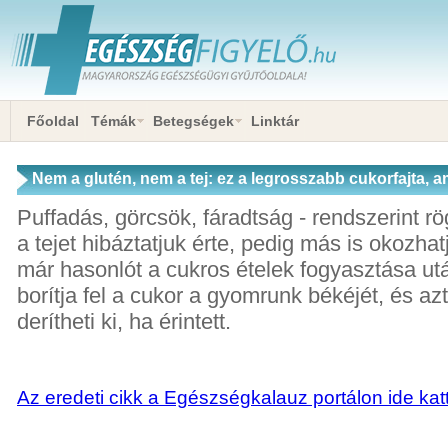
Főoldal
Témák
Betegségek
Linktár
Nem a glutén, nem a tej: ez a legrosszabb cukorfajta, a
az emésztést
Puffadás, görcsök, fáradtság - rendszerint rö
a tejet hibáztatjuk érte, pedig más is okozhat
már hasonlót a cukros ételek fogyasztása utá
borítja fel a cukor a gyomrunk békéjét, és az
derítheti ki, ha érintett.
Az eredeti cikk a Egészségkalauz portálon ide katt