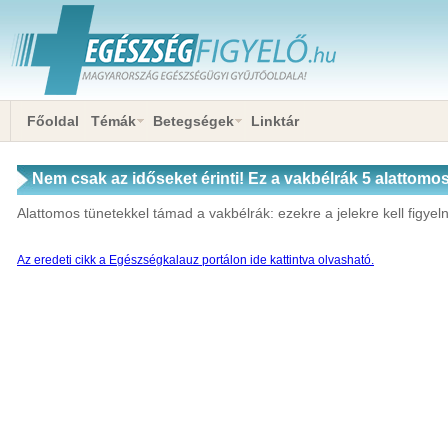
Főoldal
Témák
Betegségek
Linktár
Nem csak az időseket érinti! Ez a vakbélrák 5 alattomos 
komolyan kell venni
Alattomos tünetekkel támad a vakbélrák: ezekre a jelekre kell figyelnü
Az eredeti cikk a Egészségkalauz portálon ide kattintva olvasható.