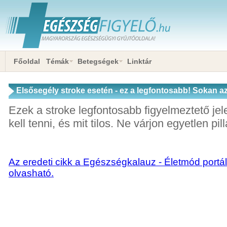
Főoldal
Témák
Betegségek
Linktár
Elsősegély stroke esetén - ez a legfontosabb! Sokan az
kapjanak, ha baj van
Ezek a stroke legfontosabb figyelmeztető jele
kell tenni, és mit tilos. Ne várjon egyetlen pi
Az eredeti cikk a Egészségkalauz - Életmód portál
olvasható.