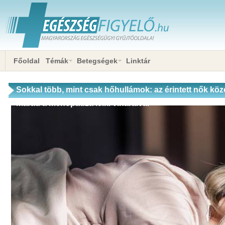
Főoldal
Témák
Betegségek
Linktár
Sokkal több, mint csak hőhullámok: az érintett nők köze
marad a menopauza lelki viharaival