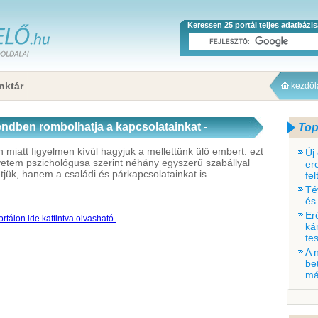
Keressen 25 portál teljes adatbázi
nktár
kezdő
ndben rombolhatja a kapcsolatainkat -
Top
 miatt figyelmen kívül hagyjuk a mellettünk ülő embert: ezt
Új
etem pszichológusa szerint néhány egyszerű szabállyal
er
ük, hanem a családi és párkapcsolatainkat is
fe
Té
és
Er
rtálon ide kattintva olvasható.
ká
tes
A 
be
má