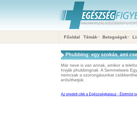
Főoldal
Témák
Betegségek
Li
Phubbing: egy szokás, ami cse
figyelmeztet a pszichológus
Már neve is van annak, amikor a telefon
hívják phubbingnak. A Semmelweis Egy
nemcsak a szorongásunkat csökkenthetj
erősíthetjük.
Az eredeti cikk a Egészségkalauz - Életmód po