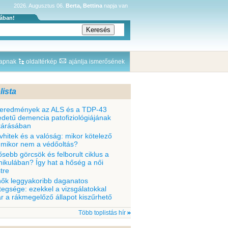
2026. Augusztus 06.
Berta, Bettina
napja van
sában!
lapnak
oldaltérkép
ajánlja ismerősének
lista
 eredmények az ALS és a TDP-43
edetű demencia patofiziológiájának
ltárásában
vhitek és a valóság: mikor kötelező
 mikor nem a védőoltás?
ősebb görcsök és felborult ciklus a
nikulában? Így hat a hőség a női
tre
nők leggyakoribb daganatos
tegsége: ezekkel a vizsgálatokkal
r a rákmegelőző állapot kiszűrhető
Több toplistás hír