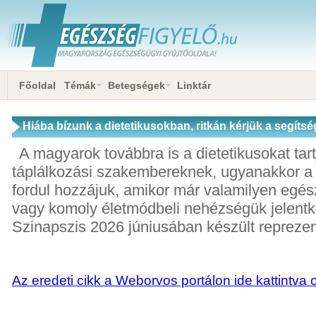
Főoldal
Témák
Betegségek
Linktár
Hiába bízunk a dietetikusokban, ritkán kérjük a segíts
A magyarok továbbra is a dietetikusokat tart
táplálkozási szakembereknek, ugyanakkor a
fordul hozzájuk, amikor már valamilyen egé
vagy komoly életmódbeli nehézségük jelentke
Szinapszis 2026 júniusában készült reprezen
Az eredeti cikk a Weborvos portálon ide kattintva 