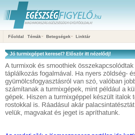
Főoldal
Témák
Betegségek
Linktár
Jó turmixgépet keresel? Először itt nézelődj!
A turmixok és smoothiek összekapcsolódtak
táplálkozás fogalmával. Ha nyers zöldség- é
gyümölcsfogyasztásról van szó, valóban jo
számítanak a turmixgépek, mint például a kü
gépek. Hiszen a turmixgéppel készült italok 
rostokkal is. Ráadásul akár palacsintatésztát
velük, magvakat és jeget is apríthatunk.