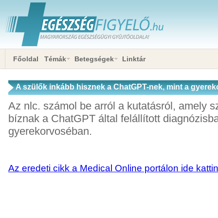
Főoldal
Témák
Betegségek
Linktár
A szülők inkább hisznek a ChatGPT-nek, mint a gyere
Az nlc. számol be arról a kutatásról, amely s
bíznak a ChatGPT által felállított diagnózisb
gyerekorvoséban.
Az eredeti cikk a Medical Online portálon ide katti