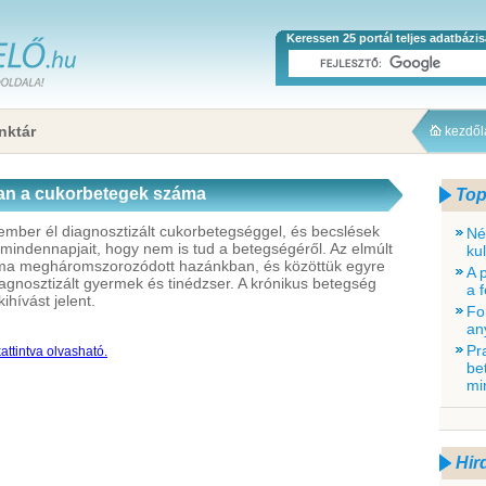
Keressen 25 portál teljes adatbázi
nktár
kezdő
an a cukorbetegek száma
Top
ember él diagnosztizált cukorbetegséggel, és becslések
Né
 a mindennapjait, hogy nem is tud a betegségéről. Az elmúlt
ku
záma megháromszorozódott hazánkban, és közöttük egyre
A 
agnosztizált gyermek és tinédzser. A krónikus betegség
a 
hívást jelent.
Fo
an
Pr
attintva olvasható.
be
mi
Hir