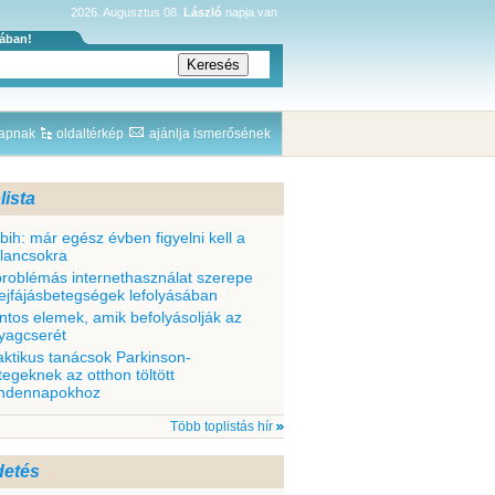
2026. Augusztus 08.
László
napja van
sában!
lapnak
oldaltérkép
ajánlja ismerősének
lista
bih: már egész évben figyelni kell a
llancsokra
problémás internethasználat szerepe
fejfájásbetegségek lefolyásában
ntos elemek, amik befolyásolják az
yagcserét
aktikus tanácsok Parkinson-
tegeknek az otthon töltött
ndennapokhoz
Több toplistás hír
detés