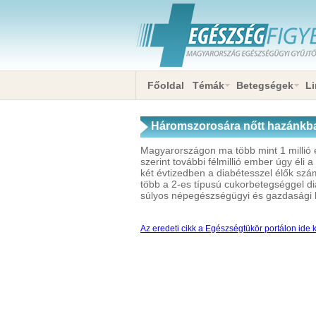
Főoldal
Témák
Betegségek
Li
Háromszorosára nőtt hazánkb
Magyarországon ma több mint 1 millió 
szerint további félmillió ember úgy éli
két évtizedben a diabétesszel élők s
több a 2-es típusú cukorbetegséggel di
súlyos népegészségügyi és gazdasági ki
Az eredeti cikk a Egészségtükör portálon ide k