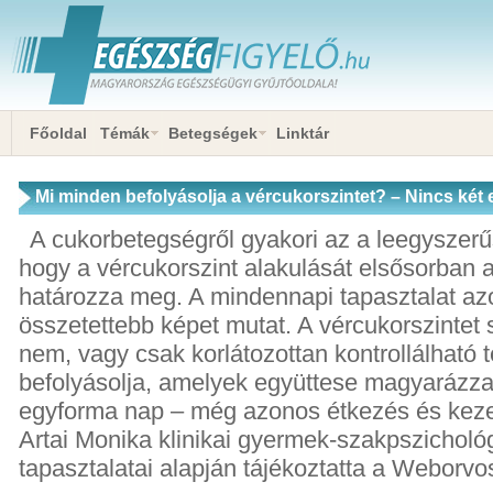
Főoldal
Témák
Betegségek
Linktár
Mi minden befolyásolja a vércukorszintet? – Nincs két
A cukorbetegségről gyakori az a leegyszerű
hogy a vércukorszint alakulását elsősorban a
határozza meg. A mindennapi tapasztalat az
összetettebb képet mutat. A vércukorszintet
nem, vagy csak korlátozottan kontrollálható 
befolyásolja, amelyek együttese magyarázza,
egyforma nap – még azonos étkezés és keze
Artai Monika klinikai gyermek-szakpszicholó
tapasztalatai alapján tájékoztatta a Weborvos