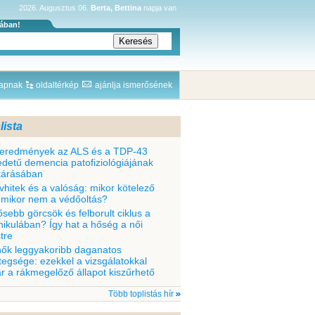
2026. Augusztus 06.
Berta, Bettina
napja van
sában!
lapnak
oldaltérkép
ajánlja ismerősének
lista
 eredmények az ALS és a TDP-43
edetű demencia patofiziológiájának
ltárásában
vhitek és a valóság: mikor kötelező
 mikor nem a védőoltás?
ősebb görcsök és felborult ciklus a
nikulában? Így hat a hőség a női
tre
nők leggyakoribb daganatos
tegsége: ezekkel a vizsgálatokkal
r a rákmegelőző állapot kiszűrhető
Több toplistás hír