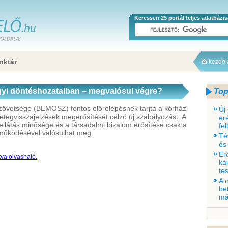
Keressen 25 portál teljes adatbázi
nktár
kezdő
ügyi döntéshozatalban – megvalósul végre?
Top
övetsége (BEMOSZ) fontos előrelépésnek tarjta a kórházi
Új
betegvisszajelzések megerősítését célzó új szabályozást. A
er
 ellátás minősége és a társadalmi bizalom erősítése csak a
fe
tműködésével valósulhat meg.
Té
és
Er
tva olvasható.
ká
tes
A 
be
má