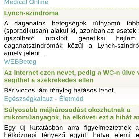
Medical Online
Lynch-szindróma
A daganatos betegségek túlnyomó több
(sporadikusan) alakul ki, azonban az esete
igazolható öröklött genetikai hajla
daganatszindrómák közül a Lynch-szindr
amely jelent...
WEBBeteg
Az internet ezen nevet, pedig a WC-n ülve
segíthet a székrekedés ellen
Bár vicces, ám tényleg hatásos lehet.
Egészségkalauz - Életmód
Súlyosabb májkárosodást okozhatnak a
mikroműanyagok, ha elköveti ezt a hibát a
Egy új kutatásban arra figyelmeztetnek 
hétköznapi tényező együtt hatva elemi er