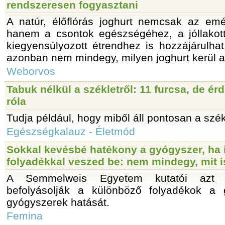
rendszeresen fogyasztani
A natúr, élőflórás joghurt nemcsak az emé
hanem a csontok egészségéhez, a jóllakot
kiegyensúlyozott étrendhez is hozzájárulhat
azonban nem mindegy, milyen joghurt kerül a
Weborvos
Tabuk nélkül a székletről: 11 furcsa, de ér
róla
Tudja például, hogy miből áll pontosan a szék
Egészségkalauz - Életmód
Sokkal kevésbé hatékony a gyógyszer, ha 
folyadékkal veszed be: nem mindegy, mit i
A Semmelweis Egyetem kutatói azt v
befolyásolják a különböző folyadékok a g
gyógyszerek hatását.
Femina