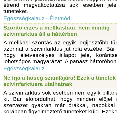
étrend megváltoztatása sok esetben jele
tüneteket.
Egészségkalauz - Életmód
Szorító érzés a mellkasban: nem mindig
szívinfarktus áll a háttérben
A mellkasi szorítás az egyik legijesztőbb t
azonnal a szívinfarktus jut róla eszébe. Bár 
hogy életveszélyes állapot jele, korán
lehetséges magyarázat. A panasz hátterében
Egészségkalauz
Ne írja a hőség számlájára! Ezek a tünetek
szívinfarktusra utalhatnak
A szívinfarktus sok esetben nem egyik pillana
ki. Bár előfordulhat, hogy minden előjel n
szervezet gyakran már órákkal, napokkal
korábban figyelmeztető tüneteket küld. Ezeke