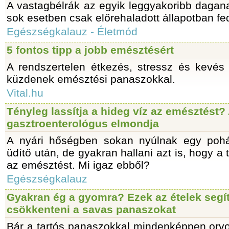
A vastagbélrák az egyik leggyakoribb dagan
sok esetben csak előrehaladott állapotban fed
Egészségkalauz - Életmód
5 fontos tipp a jobb emésztésért
A rendszertelen étkezés, stressz és kevé
küzdenek emésztési panaszokkal.
Vital.hu
Tényleg lassítja a hideg víz az emésztést?
gasztroenterológus elmondja
A nyári hőségben sokan nyúlnak egy pohá
üdítő után, de gyakran hallani azt is, hogy a tú
az emésztést. Mi igaz ebből?
Egészségkalauz
Gyakran ég a gyomra? Ezek az ételek segí
csökkenteni a savas panaszokat
Bár a tartós panaszokkal mindenképpen orvos