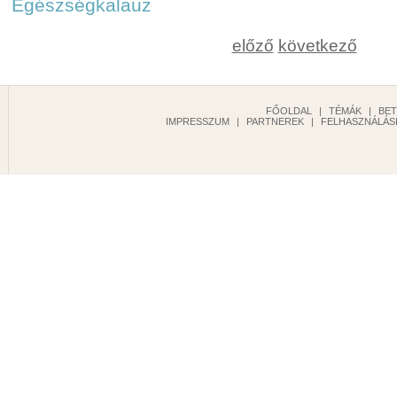
Egészségkalauz
előző
következő
FŐOLDAL
|
TÉMÁK
|
BE
IMPRESSZUM
|
PARTNEREK
|
FELHASZNÁLÁSI