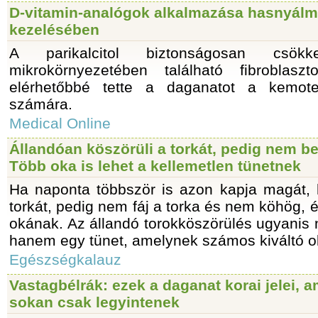
D‑vitamin‑analógok alkalmazása hasnyálm
kezelésében
A parikalcitol biztonságosan csök
mikrokörnyezetében található fibroblaszt
elérhetőbbé tette a daganatot a kemote
számára.
Medical Online
Állandóan köszörüli a torkát, pedig nem b
Több oka is lehet a kellemetlen tünetnek
Ha naponta többször is azon kapja magát,
torkát, pedig nem fáj a torka és nem köhög, 
okának. Az állandó torokköszörülés ugyanis
hanem egy tünet, amelynek számos kiváltó ok
Egészségkalauz
Vastagbélrák: ezek a daganat korai jelei, a
sokan csak legyintenek