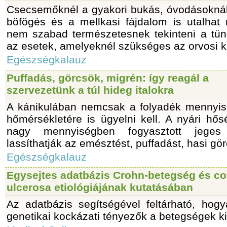
Csecsemőknél a gyakori bukás, óvodásoknál,
böfögés és a mellkasi fájdalom is utalhat 
nem szabad természetesnek tekinteni a tü
az esetek, amelyeknél szükséges az orvosi ki
Egészségkalauz
Puffadás, görcsök, migrén: így reagál a
szervezetünk a túl hideg italokra
A kánikulában nemcsak a folyadék mennyi
hőmérsékletére is ügyelni kell. A nyári hő
nagy mennyiségben fogyasztott jeges 
lassíthatják az emésztést, puffadást, hasi görc
Egészségkalauz
Egysejtes adatbázis Crohn-betegség és col
ulcerosa etiológiájának kutatásában
Az adatbázis segítségével feltárható, hog
genetikai kockázati tényezők a betegségek k