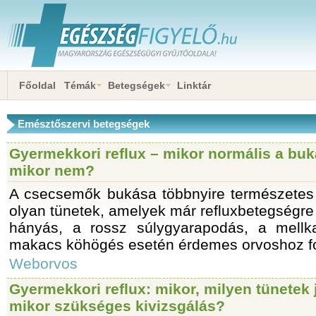
Főoldal
Témák
Betegségek
Linktár
Emésztőszervi betegségek
Gyermekkori reflux – mikor normális a buk
mikor nem?
A csecsemők bukása többnyire természetes
olyan tünetek, amelyek már refluxbetegségre 
hányás, a rossz súlygyarapodás, a mellk
makacs köhögés esetén érdemes orvoshoz for
Weborvos
Gyermekkori reflux: mikor, milyen tünetek j
mikor szükséges kivizsgálás?