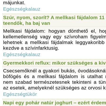
májunkat.
Egészségkalauz
Szúr, nyom, szorít? A mellkasi fájdalom 11
teendők, ha baj van
Mellkasi fájdalom: hogyan dönthető el, ho
kellemetlenség vagy egy szívroham figyel
lehetnek a mellkasi fájdalmak leggyakoribb
kezdve a szívinfarktusig.
Egészségkalauz
Gyermekkori reflux: mikor szükséges a ki
Csecsemőknél a gyakori bukás, óvodásoknál,
böfögés és a mellkasi fájdalom is utalhat 
nem szabad természetesnek tekinteni a tü
az esetek, amelyeknél szükséges az orvosi ki
Egészségtükör
Napi egy pohár natúr joghurt – ezért érde