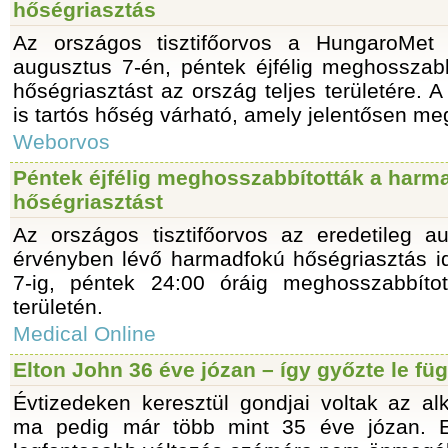
hőségriasztás
Az országos tisztifőorvos a HungaroMet e
augusztus 7-én, péntek éjfélig meghosszab
hőségriasztást az ország teljes területére.
is tartós hőség várható, amely jelentősen megt
Weborvos
Péntek éjfélig meghosszabbították a harm
hőségriasztást
Az országos tisztifőorvos az eredetileg au
érvényben lévő harmadfokú hőségriasztás i
7-ig, péntek 24:00 óráig meghosszabbítot
területén.
Medical Online
Elton John 36 éve józan – így győzte le fü
Évtizedeken keresztül gondjai voltak az alk
ma pedig már több mint 35 éve józan. E