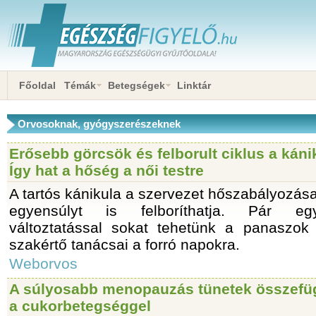
Főoldal
Témák
Betegségek
Linktár
Orvosoknak, gyógyszerészeknek
Erősebb görcsök és felborult ciklus a kán
Így hat a hőség a női testre
A tartós kánikula a szervezet hőszabályozása
egyensúlyt is felboríthatja. Pár egy
változtatással sokat tehetünk a panaszok
szakértő tanácsai a forró napokra.
Weborvos
A súlyosabb menopauzás tünetek összefü
a cukorbetegséggel