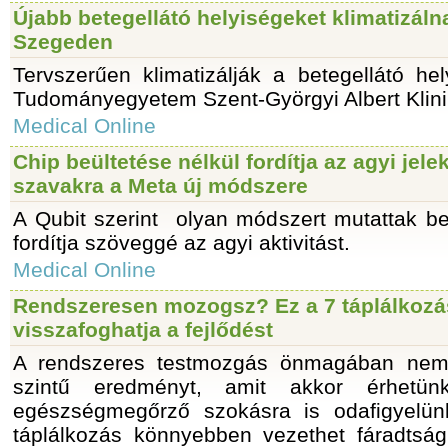
Újabb betegellátó helyiségeket klimatizáln
Szegeden
Tervszerűen klimatizálják a betegellátó he
Tudományegyetem Szent-Györgyi Albert Klini
Medical Online
Chip beültetése nélkül fordítja az agyi jelek
szavakra a Meta új módszere
A Qubit szerint olyan módszert mutattak be
fordítja szöveggé az agyi aktivitást.
Medical Online
Rendszeresen mozogsz? Ez a 7 táplálkozá
visszafoghatja a fejlődést
A rendszeres testmozgás önmagában nem 
szintű eredményt, amit akkor érhetü
egészségmegőrző szokásra is odafigyelü
táplálkozás könnyebben vezethet fáradtságh