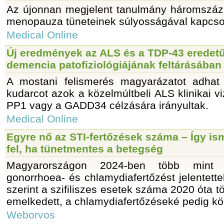
Az újonnan megjelent tanulmány háromszáz
menopauza tüneteinek súlyosságával kapcsola
Medical Online
Új eredmények az ALS és a TDP-43 eredet
demencia patofiziológiájának feltárásában
A mostani felismerés magyarázatot adhat a
kudarcot azok a közelmúltbeli ALS klinikai v
PP1 vagy a GADD34 célzására irányultak.
Medical Online
Egyre nő az STI-fertőzések száma – Így is
fel, ha tünetmentes a betegség
Magyarországon 2024-ben több mint né
gonorrhoea- és chlamydiafertőzést jelentette
szerint a szifiliszes esetek száma 2020 óta t
emelkedett, a chlamydiafertőzéseké pedig köz
Weborvos