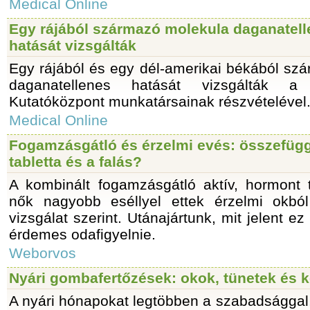
Medical Online
Egy rájából származó molekula daganatel
hatását vizsgálták
Egy rájából és egy dél-amerikai békából sz
daganatellenes hatását vizsgálták a 
Kutatóközpont munkatársainak részvételével
Medical Online
Fogamzásgátló és érzelmi evés: összefügg
tabletta és a falás?
A kombinált fogamzásgátló aktív, hormont 
nők nagyobb eséllyel ettek érzelmi okból
vizsgálat szerint. Utánajártunk, mit jelent e
érdemes odafigyelnie.
Weborvos
Nyári gombafertőzések: okok, tünetek és 
A nyári hónapokat legtöbben a szabadsággal,