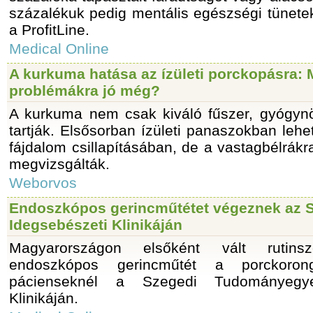
százalékuk pedig mentális egészségi tünetekr
a ProfitLine.
Medical Online
A kurkuma hatása az ízületi porckopásra: 
problémákra jó még?
A kurkuma nem csak kiváló fűszer, gyógyn
tartják. Elsősorban ízületi panaszokban lehet
fájdalom csillapításában, de a vastagbélrákra
megvizsgálták.
Weborvos
Endoszkópos gerincműtétet végeznek az 
Idegsebészeti Klinikáján
Magyarországon elsőként vált rutins
endoszkópos gerincműtét a porckoron
pácienseknél a Szegedi Tudományegye
Klinikáján.