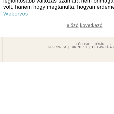
legfontosabb változás számára nem önmagáb
volt, hanem hogy megtanulta, hogyan érdemes 
Weborvos
előző
következő
FŐOLDAL
|
TÉMÁK
|
BE
IMPRESSZUM
|
PARTNEREK
|
FELHASZNÁLÁSI