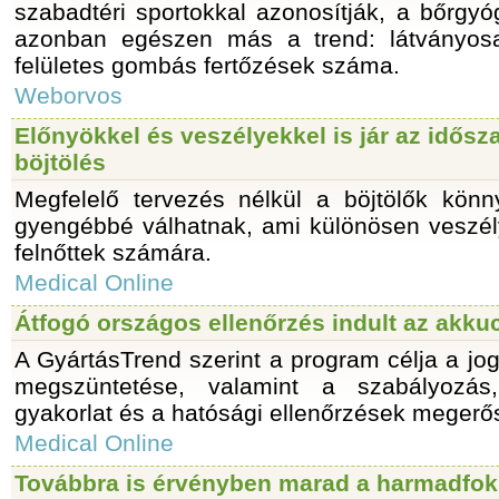
szabadtéri sportokkal azonosítják, a bőrgy
azonban egészen más a trend: látványos
felületes gombás fertőzések száma.
Weborvos
Előnyökkel és veszélyekkel is jár az idősz
böjtölés
Megfelelő tervezés nélkül a böjtölők kön
gyengébbé válhatnak, ami különösen veszél
felnőttek számára.
Medical Online
Átfogó országos ellenőrzés indult az akku
A GyártásTrend szerint a program célja a jog
megszüntetése, valamint a szabályozás
gyakorlat és a hatósági ellenőrzések megerős
Medical Online
Továbbra is érvényben marad a harmadfo