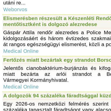
utáni re...
Weborvos
Elismerésben részesült a Készenléti Rend
mentőtisztként is dolgozó alezredese
Gáspár Attila rendőr alezredes a Police M
kidolgozásáért és három évtizedes szakmai
át rangos egészségügyi elismerést, közli a po
Medical Online
Fertőzés miatt bezártak egy strandot Bor
Jelentős cianobaktérium-burjánzás és kifogás
miatt bezárta az arlói strandot a Bo
Vármegyei Kormányhivatal.
Medical Online
A dolgozók 94 százaléka fáradtsággal küz
Egy 2026-os nemzetközi felmérés szerint
százaléka tapasztalt fáradtságot vagy alacso